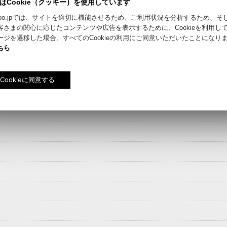
はCookie（クッキー）を使用しています
絞り込む
riyokoo.jpでは、サイトを適切に機能させるため、ご利用状況を分析するため、
客さまの関心に応じたコンテンツや広告を表示するために、Cookieを利用し
ージを遷移した場合、すべてのCookieの利用にご同意いただいたことになり
ちら