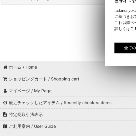
当サイトで
tadano
アパレル / Apparel (全商品 / All Item)
に基づきお
これ以降ペ
トップス / Tops
詳しくは
こ
ボトムス / Bottoms
レッグウェア / Leg wear
ホーム / Home
アンダーウェア / Underwear
ショッピングカート / Shopping cart
帽子 / Hat, Cap
マイページ / My Page
バッグ, ポーチ / Bag, Pouch
最近チェックしたアイテム / Recently checked items
スケートボード / Skateboard
特定商取引法表示
ホームスタイル / Home style
ご利用案内 / User Guide
タオル, スカーフ, 手ぬぐい / Towel, Scarf, Tenugui