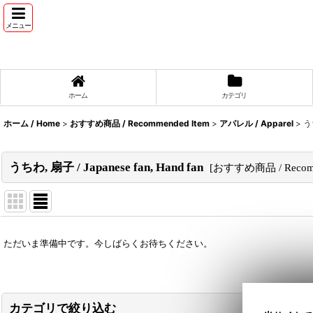
メニュー
ホーム
カテゴリ
ホーム / Home
>
おすすめ商品 / Recommended Item
>
アパレル / Apparel
>
うち
うちわ, 扇子 / Japanese fan, Hand fan
[
おすすめ商品 / Recomm
表示数
:
ただいま準備中です。今しばらくお待ちください。
並び順
:
カテゴリで絞り込む