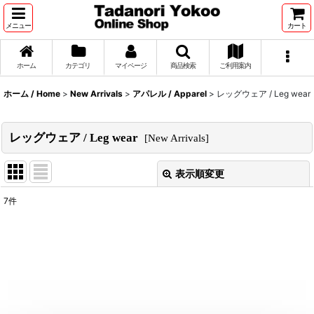
メニュー
カート
ホーム
カテゴリ
マイページ
商品検索
ご利用案内
ホーム / Home
>
New Arrivals
>
アパレル / Apparel
>
レッグウェア / Leg wear
レッグウェア / Leg wear
[
New Arrivals
]
表示順変更
閉じる
7
件
表示数
:
並び順
:
絞り込む