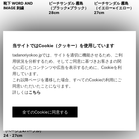
靴下 WORD AND
ビーチサンダル 霧島
ビーチサンダル 霧島
IMAGE 刺繍
（ブラック×ブラック）
（イエロー×イエロー）
28cm
27cm
当サイトではCookie（クッキー）を使用しています
tadanoriyokoo.jpでは、サイトを適切に機能させるため、ご利
用状況を分析するため、そしてご同意に基づきお客さまの関
ビーチサンダル 霧島
ビーチサンダル 霧島
ビーチサンダル 小豆島
心に応じたコンテンツや広告を表示するために、Cookieを利
（オレンジ×ネイビー）
（ホワイト×オレンジ）
24・27cm
用しています。
26cm
24cm
これ以降ページを遷移した場合、すべてのCookieの利用にご
同意いただいたことになります。
詳しくは
こちら
ビーチサンダル 霧島
（ベージュ×パープル）
24・27cm