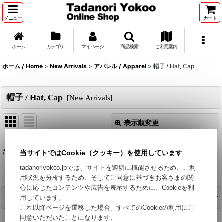
メニュー
カート
ホーム
カテゴリ
マイページ
商品検索
ご利用案内
ホーム / Home
>
New Arrivals
>
アパレル / Apparel
>
帽子 / Hat, Cap
帽子 / Hat, Cap
[
New Arrivals
]
表示順変更
閉じる
表示数
:
ただいま準備中です。今しばらくお待ちください。
当サイトではCookie（クッキー）を使用しています
tadanoriyokoo.jpでは、サイトを適切に機能させるため、ご利
用状況を分析するため、そしてご同意に基づきお客さまの関
並び順
:
心に応じたコンテンツや広告を表示するために、Cookieを利
カテゴリで絞り込む
用しています。
絞り込む
これ以降ページを遷移した場合、すべてのCookieの利用にご
同意いただいたことになります。