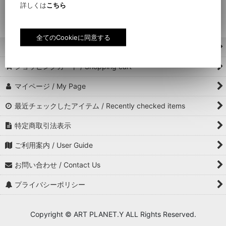
アパレル / Apparel (全商品 / All Item)
詳しくは
こちら
トップス / Tops
ボトムス / Bottoms
ホーム / Home
ショッピングカート / Shopping cart
レッグウェア / Leg wear
マイページ / My Page
アンダーウェア / Underwear
最近チェックしたアイテム / Recently checked items
帽子 / Hat, Cap
特定商取引法表示
バッグ, ポーチ / Bag, Pouch
ご利用案内 / User Guide
スケートボード / Skateboard
お問い合わせ / Contact Us
ホームスタイル / Home style
プライバシーポリシー
タオル, スカーフ, 手ぬぐい / Towel, Scarf, Tenugui
Copyright © ART PLANET.Y ALL Rights Reserved.
マスク / Mask