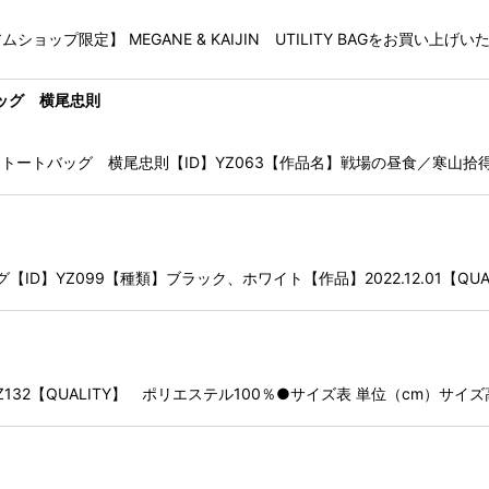
プ限定】 MEGANE & KAIJIN UTILITY BAGをお買い上
ッグ 横尾忠則
ートバッグ 横尾忠則【ID】YZ063【作品名】戦場の昼食／寒山拾得202
ッグ【ID】YZ099【種類】ブラック、ホワイト【作品】2022.12.01【QU
2【QUALITY】 ポリエステル100％●サイズ表 単位（cm）サイズ高さ幅