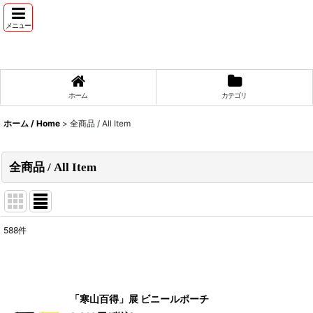
メニュー
ホーム
カテゴリ
ホーム / Home
>
全商品 / All Item
全商品 / All Item
588
件
表示数
:
並び順
:
「寒山百得」展 ビニールポーチ