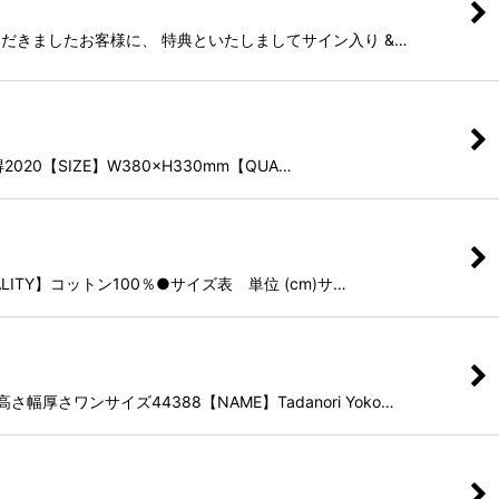
げいただきましたお客様に、 特典といたしましてサイン入り &…
0【SIZE】W380×H330mm【QUA…
ALITY】コットン100％●サイズ表 単位 (cm)サ…
厚さワンサイズ44388【NAME】Tadanori Yoko…