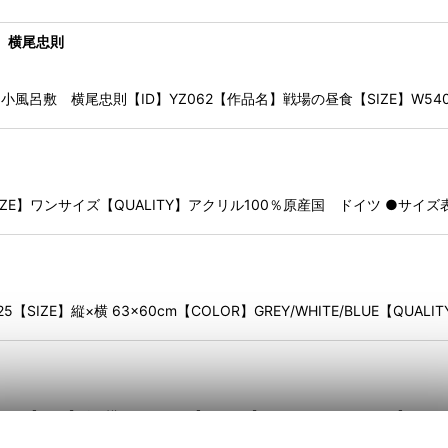
ZE】W260×H370 mm【QUALITY】コットン100%【NAME】GENKYO 
 横尾忠則
風呂敷 横尾忠則【ID】YZ062【作品名】戦場の昼食【SIZE】W540×H
003【SIZE】ワンサイズ【QUALITY】アクリル100％原産国 ドイツ ●サ
【SIZE】縦×横 63×60cm【COLOR】GREY/WHITE/BLUE【QUALI
9【SIZE】縦×横 63×60cm【COLOR】GREY/WHITE/BLUE【QUAL