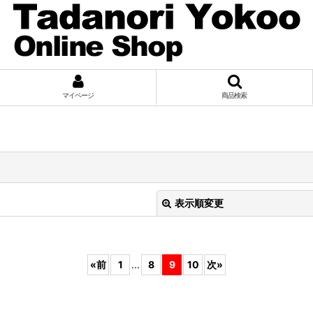
マイページ
商品検索
表示順変更
«
前
1
...
8
9
10
次
»