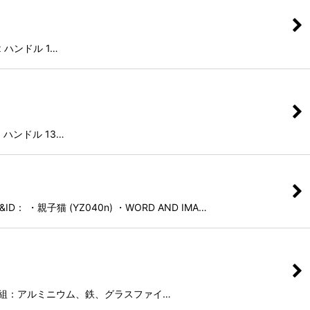
 x ハンドル 1…
 x ハンドル 13…
親子猫 (YZ040n) ・WORD AND IMA…
00％骨組：アルミニウム、鉄、グラスファイ…