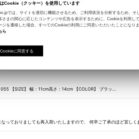
はCookie（クッキー）を使用しています
riyokoo.jpでは、サイトを適切に機能させるため、ご利用状況を分析するため、
客さまの関心に応じたコンテンツや広告を表示するために、Cookieを利用し
ージを遷移した場合、すべてのCookieの利用にご同意いただいたことになり
SIZE】 70×74cm 【COLOR】 PURPLE/TURQ …
ちら
56 【SIZE】 幅：11cm高さ：14cm 【COLOR】 ブラック、…
1055 【SIZE】 幅：11cm高さ：14cm 【COLOR】 ブラッ…
Tになっておりましても再入荷いたしますので、 何卒ご了承のほど宜しく