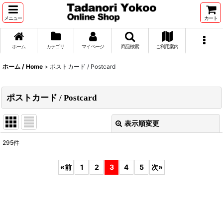
メニュー
カート
ホーム
カテゴリ
マイページ
商品検索
ご利用案内
ホーム / Home
>
ポストカード / Postcard
ポストカード / Postcard
表示順変更
閉じる
295
件
サブカテゴリ
:
«
前
1
2
3
4
5
次
»
表示数
:
並び順
: